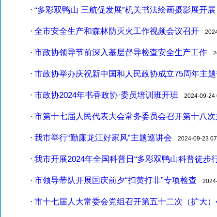
“多彩双鸭山 三航促发展”机关书法绘画摄影展开展
·
全市安全生产和森林防灭火工作视频会议召开
·
2024-
市政协领导节前深入基层督导检查安全生产工作
·
20
市政协举办庆祝新中国和人民政协成立75周年主
·
市政协2024年书香政协·委员培训班开班
·
2024-09-24 
市第十七届人民代表大会常务委员会召开第十八次
·
我市举行“勤廉龙江好家风”主题巡讲会
·
2024-09-23 07
我市开展2024年全国科普日“多彩双鸭山科普徒步行
·
市领导带队开展国庆前夕“扫黄打非”专项检查
·
2024-0
市十七届人大常委会党组召开第五十二次（扩大）
·