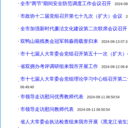
全市“两节”期间安全防范调度工作会议召开
·
2024-09-
市政协十二届党组召开第七十九次（扩大）会议
·
20
全市加强新时代廉洁文化建设第二次联席会议召开
·
双鸭山籍残奥会冠军韩淼雨载誉归来
·
2024-09-13 07:1
市十七届人大常委会党组召开第五十一次（扩大）
·
省双拥办考评调研组来我市开展工作
·
2024-09-12 06:4
市十七届人大常委会党组理论学习中心组召开第二
·
06:49:40
市领导走访慰问优秀教师代表
·
2024-09-11 06:50:54
市领导走访慰问教师代表
·
2024-09-11 06:50:54
省人大常委会执法检查组来我市开展《黑龙江省生
·