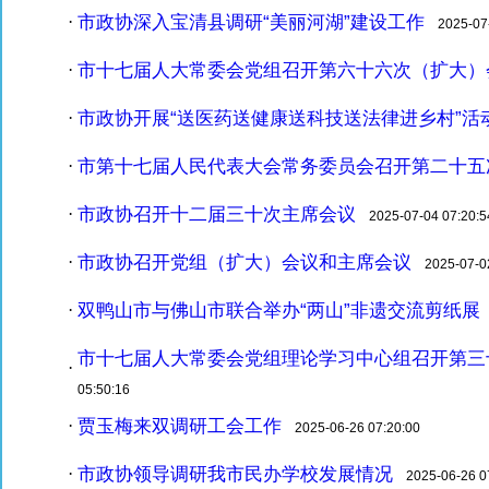
市政协深入宝清县调研“美丽河湖”建设工作
·
2025-07-
市十七届人大常委会党组召开第六十六次（扩大）
·
市政协开展“送医药送健康送科技送法律进乡村”活
·
市第十七届人民代表大会常务委员会召开第二十五
·
市政协召开十二届三十次主席会议
·
2025-07-04 07:20:5
市政协召开党组（扩大）会议和主席会议
·
2025-07-02
双鸭山市与佛山市联合举办“两山”非遗交流剪纸展
·
2
市十七届人大常委会党组理论学习中心组召开第三
·
05:50:16
贾玉梅来双调研工会工作
·
2025-06-26 07:20:00
市政协领导调研我市民办学校发展情况
·
2025-06-26 07