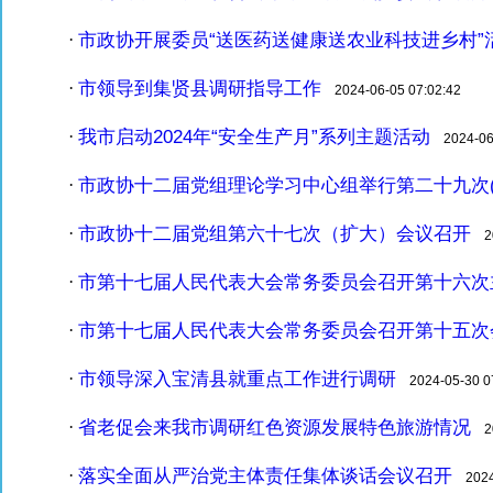
市政协开展委员“送医药送健康送农业科技进乡村”
·
市领导到集贤县调研指导工作
·
2024-06-05 07:02:42
我市启动2024年“安全生产月”系列主题活动
·
2024-06-
市政协十二届党组理论学习中心组举行第二十九次(
·
市政协十二届党组第六十七次（扩大）会议召开
·
20
市第十七届人民代表大会常务委员会召开第十六次
·
市第十七届人民代表大会常务委员会召开第十五次
·
市领导深入宝清县就重点工作进行调研
·
2024-05-30 07
省老促会来我市调研红色资源发展特色旅游情况
·
20
落实全面从严治党主体责任集体谈话会议召开
·
2024-