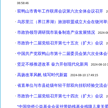
06:58:46
双鸭山市青年工作联席会议第六次全体会议召开
·
20
乌苏里江（界江界湖）旅游联盟成立大会在饶河举
·
市政协领导调研我市装备制造产业发展情况
·
2024-08-
市政协十二届党组召开第七十五次（扩大）会议
·
20
中国共产党双鸭山市第十二届委员会第六次全体会
·
坚定不移推进改革 奋力开创现代化新局
·
2024-08-10 1
高扬改革风帆 续写时代新篇
·
2024-08-10 17:49:15
省直单位与市县处级年轻干部双向挂职经验交流会
·
市政协十二届党组召开第七十四次（扩大）会议
·
20
“中国华侨公益基金会蓝丝带助残基金残障儿童关