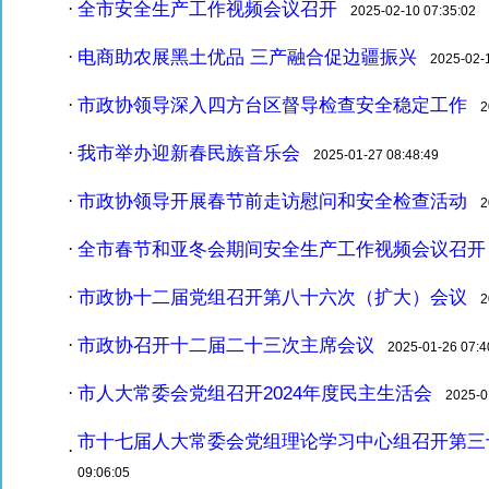
全市安全生产工作视频会议召开
·
2025-02-10 07:35:02
电商助农展黑土优品 三产融合促边疆振兴
·
2025-02-1
市政协领导深入四方台区督导检查安全稳定工作
·
20
我市举办迎新春民族音乐会
·
2025-01-27 08:48:49
市政协领导开展春节前走访慰问和安全检查活动
·
20
全市春节和亚冬会期间安全生产工作视频会议召开
·
市政协十二届党组召开第八十六次（扩大）会议
·
20
市政协召开十二届二十三次主席会议
·
2025-01-26 07:4
市人大常委会党组召开2024年度民主生活会
·
2025-01
市十七届人大常委会党组理论学习中心组召开第三
·
09:06:05