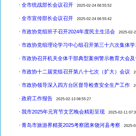
全市统战部长会议召开
·
2025-02-24 06:55:52
全市宣传部长会议召开
·
2025-02-24 06:55:42
市政协党组班子召开2024年度民主生活会
·
2025-02-21
市政协党组理论学习中心组召开第三十六次集体学
·
市政协召开机关全体干部典型案例警示教育大会及
·
市政协十二届党组召开第八十七次（扩大）会议
·
20
市政协领导深入四方台区督导检查安全生产工作
·
20
政府工作报告
·
2025-02-13 08:55:27
我市2025年元宵节文艺晚会精彩呈现
·
2025-02-11 07:3
青岛市旅游界精英2025考察团来饶河县考察
·
2025-02