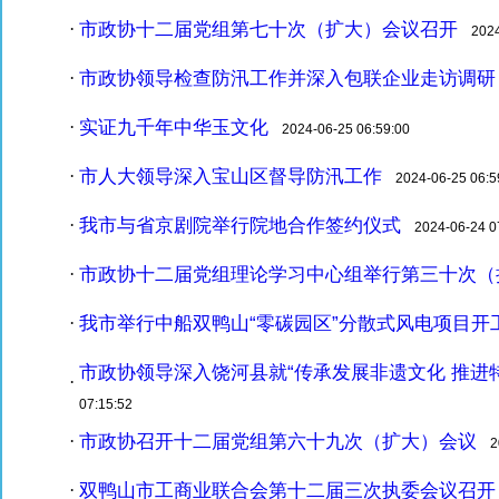
市政协十二届党组第七十次（扩大）会议召开
·
2024-
市政协领导检查防汛工作并深入包联企业走访调研
·
实证九千年中华玉文化
·
2024-06-25 06:59:00
市人大领导深入宝山区督导防汛工作
·
2024-06-25 06:5
我市与省京剧院举行院地合作签约仪式
·
2024-06-24 07
市政协十二届党组理论学习中心组举行第三十次（
·
我市举行中船双鸭山“零碳园区”分散式风电项目开
·
市政协领导深入饶河县就“传承发展非遗文化 推进
·
07:15:52
市政协召开十二届党组第六十九次（扩大）会议
·
20
双鸭山市工商业联合会第十二届三次执委会议召开
·