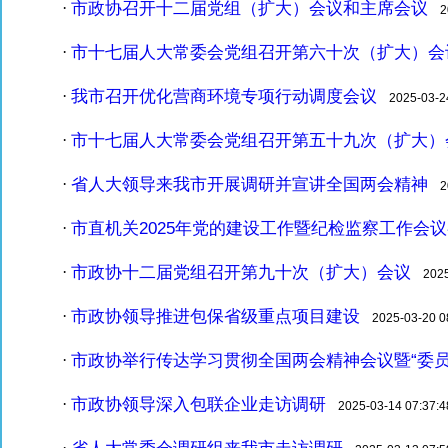
市政协召开十二届党组（扩大）会议和主席会议
·
20
市十七届人大常委会党组召开第六十次（扩大）会
·
我市召开优化营商环境专项行动调度会议
·
2025-03-24
市十七届人大常委会党组召开第五十九次（扩大）
·
省人大领导来我市开展调研并宣讲全国两会精神
·
20
市直机关2025年党的建设工作暨纪检监察工作会
·
市政协十二届党组召开第九十次（扩大）会议
·
2025-
市政协领导推进包保省级重点项目建设
·
2025-03-20 08
市政协举行传达学习贯彻全国两会精神会议暨“委员
·
市政协领导深入包联企业走访调研
·
2025-03-14 07:37:4
省人大常委会调研组来我市走访调研
·