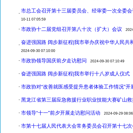
市总工会召开第十三届委员会、经审委一次全委会
·
10-11 07:05:59
市政协十二届党组召开第八十次（扩大）会议
·
2024-
奋进强国路 阔步新征程|我市举办庆祝中华人民共
·
2024-09-30 07:10:00
市政协领导国庆前夕走访慰问
·
2024-09-30 07:10:49
奋进强国路 阔步新征程|我市举行十八岁成人仪式
·
2
市政协对“改善就医感受提升患者体验工作情况”开
·
黑龙江省第三届应急救援行业职业技能大赛矿山救
·
市领导“十一”前夕开展走访慰问活动
·
2024-09-29 08:06
市第十七届人民代表大会常务委员会召开第十七次
·