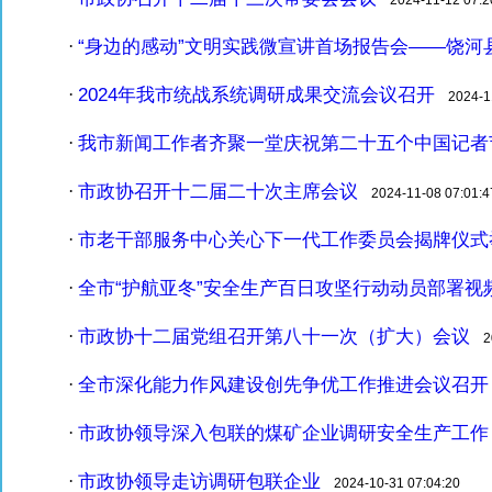
“身边的感动”文明实践微宣讲首场报告会——饶河
·
2024年我市统战系统调研成果交流会议召开
·
2024-11
我市新闻工作者齐聚一堂庆祝第二十五个中国记者
·
市政协召开十二届二十次主席会议
·
2024-11-08 07:01:4
市老干部服务中心关心下一代工作委员会揭牌仪式
·
全市“护航亚冬”安全生产百日攻坚行动动员部署视
·
市政协十二届党组召开第八十一次（扩大）会议
·
20
全市深化能力作风建设创先争优工作推进会议召开
·
市政协领导深入包联的煤矿企业调研安全生产工作
·
市政协领导走访调研包联企业
·
2024-10-31 07:04:20