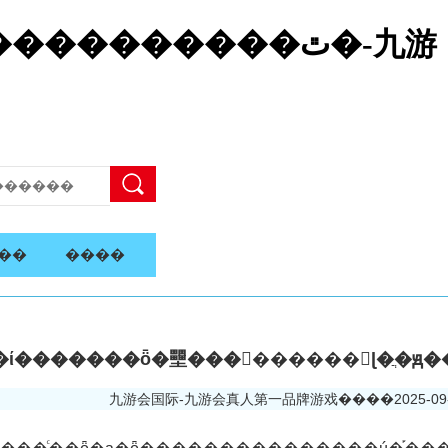
��������ٿ�-九游
��
����
九游会国际-九游会真人第一品牌游戏
����2025-09-2