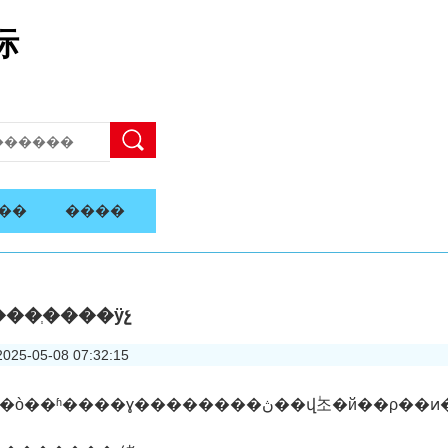
际
��
����
�����ְ����ӱչ
5-05-08 07:32:15
(��ϯ���������)ϊ��ף�л�ȫ���ܹ������100���꣬���չʾְ�����