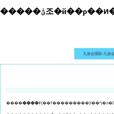
�����ؾٰ조�й��
九游会国际-九游
����
����ѷ