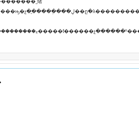
��������˷绪
����������׷������ľ���˲�䣬
�