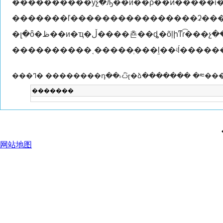
����������ӱչ�ԡ��й��ρ��ͷ�����ϊ
�������ľ����������������ʡ���ƽ��΢�⣬�ͷ����¡�
�լ�ȫ�ظ��и�ҵ�ڵ����쵼��ȡ�õļիͳɾ͡���չ��ʒ��ĺ㷺
���ߣ� ��������դ��˫ѽɽ�ձ������� �༭��
�������
网站地图