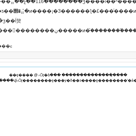
���⣬��չ��116��������ʒ����ϊ��ʱ���
3������ƪ�£�ּ��ͨ����ͷ���ԣ�չ�ֱ�����ְ���ڸ��ը�λ��
���ͼ
��ȩ���� @ ˫ѽɽ�ձ��� ��������������̨����
����վϊ˫ѽɽ��������ȩ���у�δ��э����ȩ����ֹ����ʹ�á